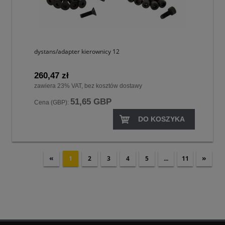
dystans/adapter kierownicy 12
260,47 zł
zawiera 23% VAT, bez kosztów dostawy
51,65 GBP
Cena (GBP):
DO KOSZYKA
«
»
1
2
3
4
5
...
11